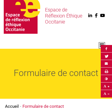
Espace de
Réflexion Éthique
Linkedin
Faceb
You
Occitanie
Par
Par
Env
Formulaire de contact
Im
Co
Ag
Ré
Accueil
Formulaire de contact