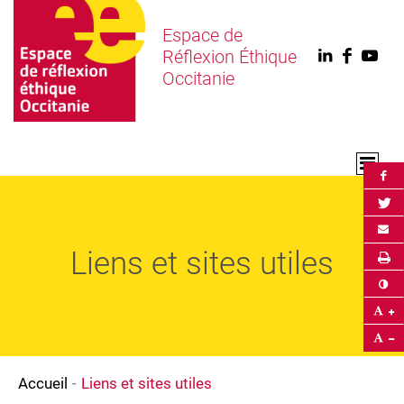
Espace de
Réflexion Éthique
Linkedin
Faceb
You
Occitanie
Par
Par
Env
Liens et sites utiles
Im
Co
Ag
Ré
Accueil
Liens et sites utiles