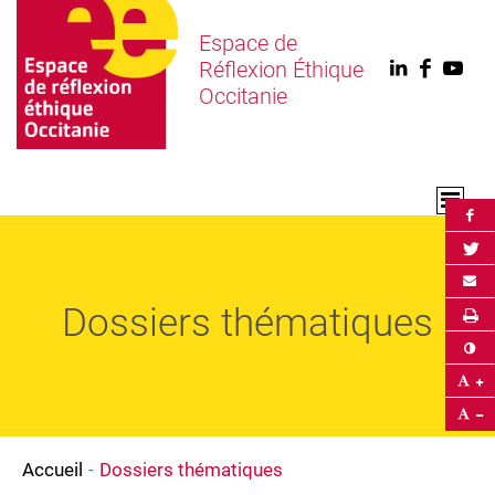
Espace de
Réflexion Éthique
Linkedin
Faceb
You
Occitanie
Par
Par
Env
Dossiers thématiques
Im
Co
Ag
Ré
Accueil
Dossiers thématiques