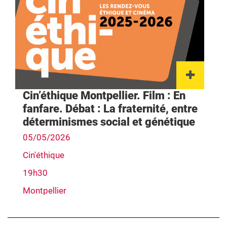
Lien 
Cin’éthique Montpellier. Film : En
fanfare. Débat : La fraternité, entre
déterminismes social et génétique
05/05/2026
Cin'éthique
19h30
Montpellier