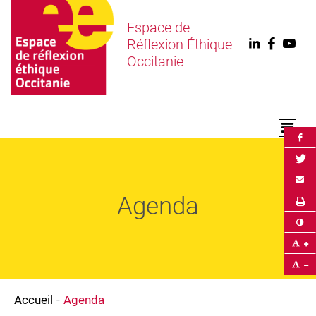
Espace de
Réflexion Éthique
Linkedin
Faceb
You
Occitanie
Par
Par
Env
Agenda
Im
Co
Ag
Ré
Accueil
Agenda