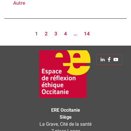
Autre
Page 
Navigation
Page
1
Page
2
Page
3
Page
4
…
Page
14
des
pages
Linkedin
Faceboo
Yout
ERE Occitanie
Siège
La Grave, Cité de la santé