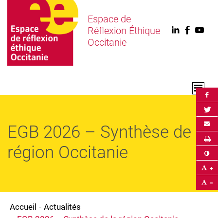
Espace de
Réflexion Éthique
Linkedin
Faceb
You
Occitanie
Par
Par
Env
EGB 2026 – Synthèse de la
Im
région Occitanie
Co
Ag
Ré
Accueil
Actualités