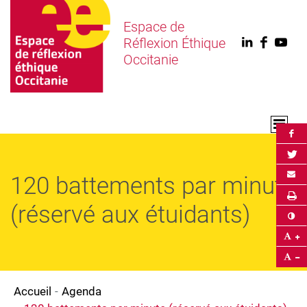
Espace de
Réflexion Éthique
Linkedin
Faceb
You
Occitanie
Par
Par
Env
120 battements par minute
Im
(réservé aux étuidants)
Co
Ag
Ré
Accueil
Agenda