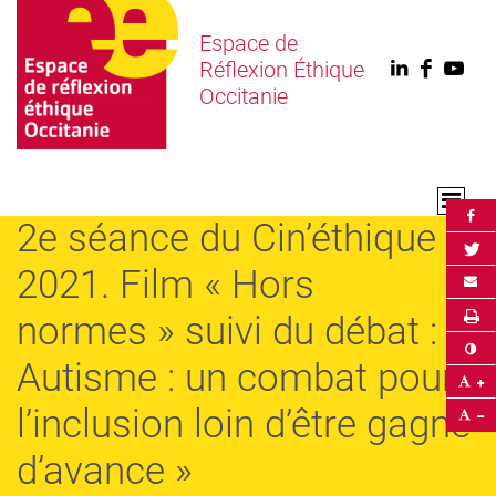
Espace de
Réflexion Éthique
Linkedin
Faceb
You
Occitanie
Par
2e séance du Cin’éthique
Par
2021. Film « Hors
Env
Im
normes » suivi du débat : »
Co
Autisme : un combat pour
Ag
l’inclusion loin d’être gagné
Ré
d’avance »