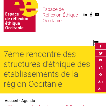
Espace de
Réflexion Éthique
Linkedin
Faceb
You
Occitanie
Par
7ème rencontre des
Par
Env
structures d’éthique des
Im
établissements de la
Co
région Occitanie
Ag
Ré
Accueil
Agenda