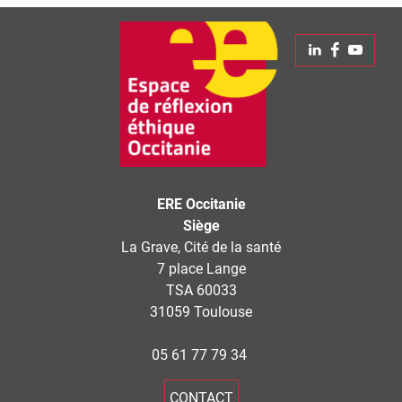
Linkedin
Faceboo
Yout
ERE Occitanie
Siège
La Grave, Cité de la santé
7 place Lange
TSA 60033
31059 Toulouse
05 61 77 79 34
CONTACT