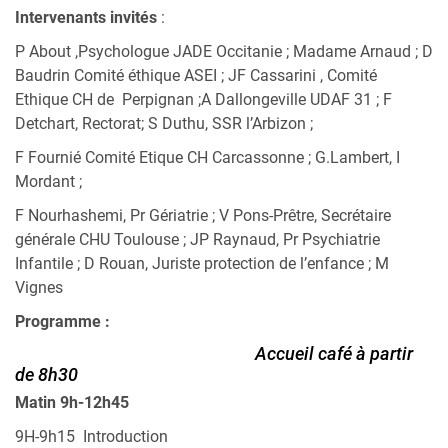
Intervenants invités
:
P About ,Psychologue JADE Occitanie ; Madame Arnaud ; D
Baudrin Comité éthique ASEI ; JF Cassarini , Comité
Ethique CH de Perpignan ;A Dallongeville UDAF 31 ; F
Detchart, Rectorat; S Duthu, SSR l’Arbizon ;
F Fournié Comité Etique CH Carcassonne ; G.Lambert, I
Mordant ;
F Nourhashemi, Pr Gériatrie ; V Pons-Prêtre, Secrétaire
générale CHU Toulouse ; JP Raynaud, Pr Psychiatrie
Infantile ; D Rouan, Juriste protection de l’enfance ; M
Vignes
Programme :
Accueil café à partir
de 8h30
Matin 9h-12h45
9H-9h15 Introduction