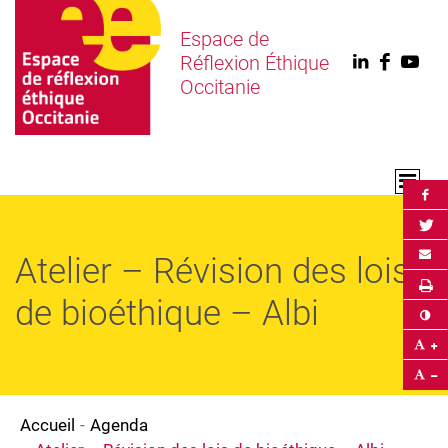
Espace de
Réflexion Éthique
Linkedin
Faceb
You
Occitanie
Par
Par
Env
Atelier – Révision des lois
Im
de bioéthique – Albi
Co
Ag
Ré
Accueil
Agenda