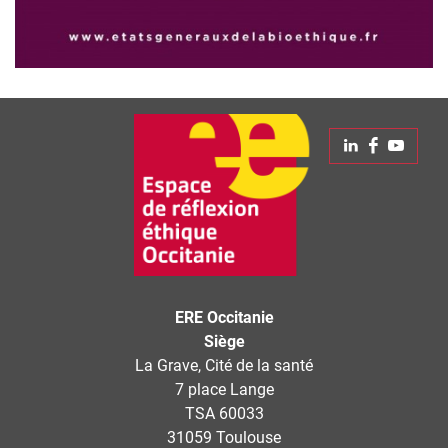
Linkedin
Faceboo
Yout
ERE Occitanie
Siège
La Grave, Cité de la santé
7 place Lange
TSA 60033
31059 Toulouse