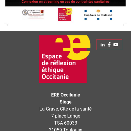
Linkedin
Faceboo
Yout
ERE Occitanie
Siège
La Grave, Cité de la santé
7 place Lange
TSA 60033
31059 Toulouse