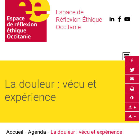
Espace de
Réflexion Éthique
Linkedin
Faceb
You
Occitanie
Par
Par
Env
La douleur : vécu et
Im
expérience
Co
Ag
Ré
Accueil
Agenda
La douleur : vécu et expérience