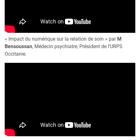
« Impact du numérique sur la relation de soin » par
M
Bensoussan
, Médecin psychiatre, Président de l’URPS
Occitanie.