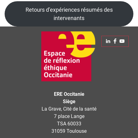
Retours d’expériences résumés des
intervenants
Linkedin
Faceboo
Yout
ERE Occitanie
Siège
La Grave, Cité de la santé
7 place Lange
TSA 60033
31059 Toulouse