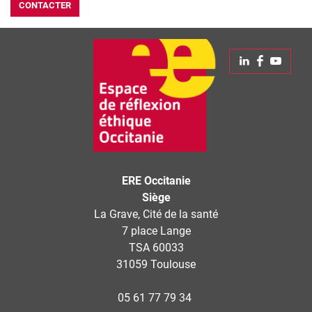
CONTACTER
Leaflet
| © Openstreetmap France | ©
OpenStreetMap
contributors
+
Linkedin
Faceboo
Yout
−
ERE Occitanie
Siège
La Grave, Cité de la santé
7 place Lange
TSA 60033
31059 Toulouse
05 61 77 79 34