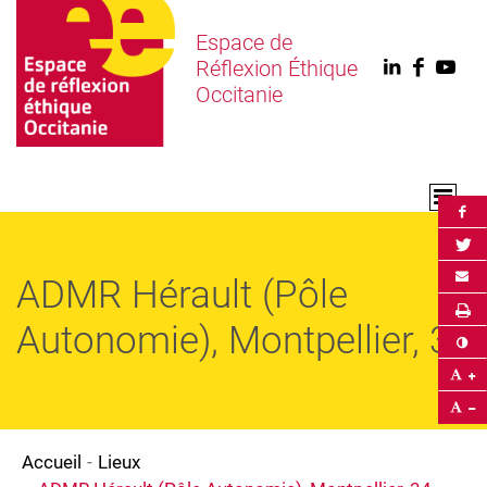
Espace de
Réflexion Éthique
Linkedin
Faceb
You
Occitanie
Par
Par
Env
ADMR Hérault (Pôle
Im
Autonomie), Montpellier, 34
Co
Ag
Ré
Accueil
Lieux