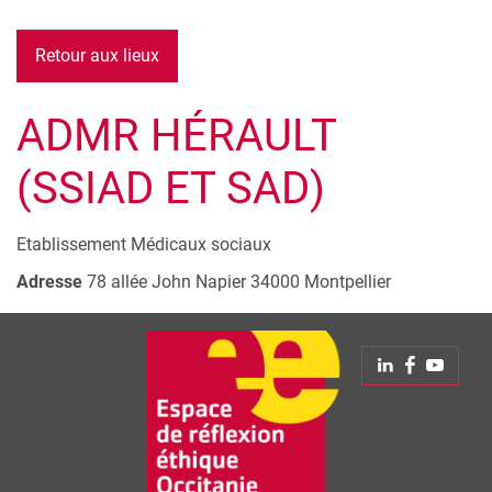
Retour aux lieux
ADMR HÉRAULT
(SSIAD ET SAD)
Etablissement Médicaux sociaux
Adresse
78 allée John Napier
34000
Montpellier
Leaflet
| © Openstreetmap France | ©
OpenStreetMap
contributors
+
Linkedin
Faceboo
Yout
−