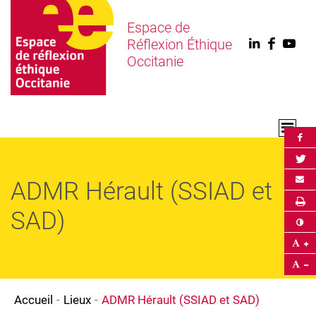
Espace de
Réflexion Éthique
Linkedin
Faceb
You
Occitanie
Par
Par
Env
ADMR Hérault (SSIAD et
Im
SAD)
Co
Ag
Ré
Accueil
Lieux
ADMR Hérault (SSIAD et SAD)