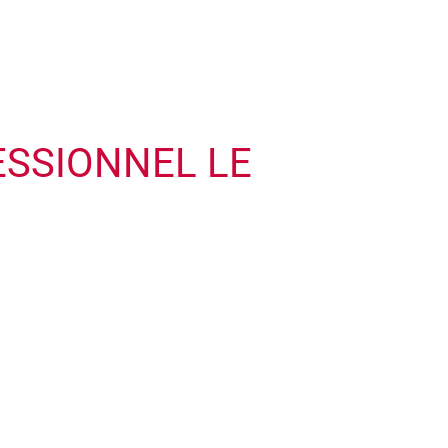
ESSIONNEL LE
Leaflet
| © Openstreetmap France | ©
OpenStreetMap
contributors