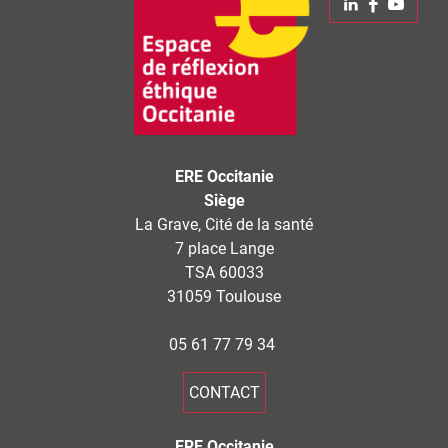
Linkedin
Faceboo
Yout
−
ERE Occitanie
Siège
La Grave, Cité de la santé
7 place Lange
TSA 60033
31059 Toulouse
05 61 77 79 34
CONTACT
ERE Occitanie