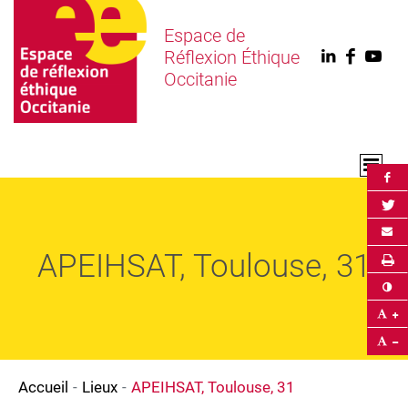
Espace de
Réflexion Éthique
Linkedin
Faceb
You
Occitanie
Par
Par
Env
APEIHSAT, Toulouse, 31
Im
Co
Ag
Ré
Accueil
Lieux
APEIHSAT, Toulouse, 31