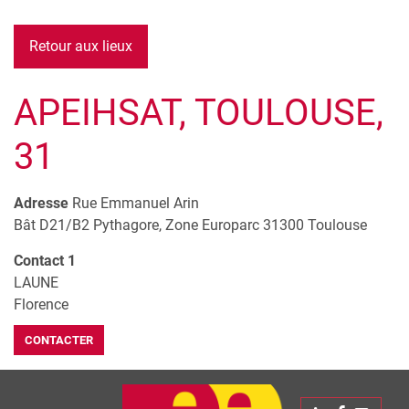
Retour aux lieux
APEIHSAT, TOULOUSE,
31
Adresse
Rue Emmanuel Arin
Bât D21/B2 Pythagore, Zone Europarc
31300
Toulouse
Contact 1
LAUNE
Florence
CONTACTER
Leaflet
| © Openstreetmap France | ©
OpenStreetMap
contributors
+