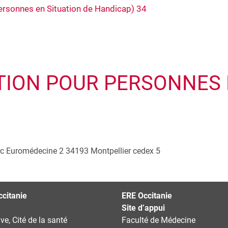
rsonnes en Situation de Handicap) 34
TION POUR PERSONNES 
c Euromédecine 2
34193
Montpellier cedex 5
citanie
ERE Occitanie
Site d’appui
ve, Cité de la santé
Faculté de Médecine