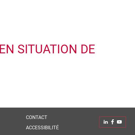
EN SITUATION DE
Leaflet
| © Openstreetmap France | ©
OpenStreetMap
contributors
CONTACT
Linkedin
Faceboo
Yout
ACCESSIBILITÉ