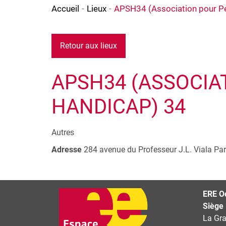
Accueil
Lieux
APSH34 (Association pour Pe
Retour aux lieux
APSH34 (ASSOCIA
HANDICAP) 34
Autres
Adresse
284 avenue du Professeur J.L. Viala
Par
+
−
ERE Oc
Siège
La Gra