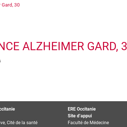
 Gard, 30
NCE ALZHEIMER GARD, 
s
citanie
ERE Occitanie
Site d’appui
ve, Cité de la santé
Faculté de Médecine