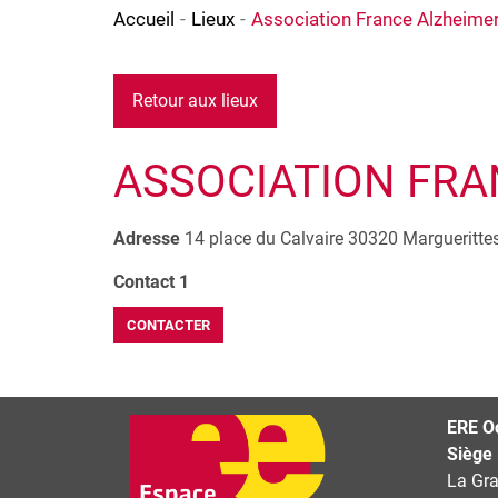
Accueil
Lieux
Association France Alzheimer
Retour aux lieux
ASSOCIATION FRA
Adresse
14 place du Calvaire
30320
Margueritte
Contact 1
CONTACTER
+
−
ERE Oc
Siège
La Gra