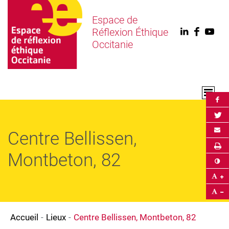
Espace de
Réflexion Éthique
Linkedin
Faceb
You
Occitanie
Par
Par
Env
Centre Bellissen,
Im
Montbeton, 82
Co
Ag
Ré
Accueil
Lieux
Centre Bellissen, Montbeton, 82