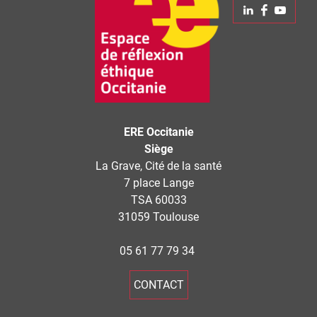
Linkedin
Faceboo
Yout
−
ERE Occitanie
Siège
La Grave, Cité de la santé
7 place Lange
TSA 60033
31059 Toulouse
05 61 77 79 34
CONTACT