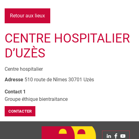
Retour aux lieux
CENTRE HOSPITALIER
D’UZÈS
Centre hospitalier
Adresse
510 route de Nîmes
30701
Uzès
Contact 1
Groupe éthique bientraitance
CONTACTER
Leaflet
| © Openstreetmap France | ©
OpenStreetMap
contributors
+
Linkedin
Faceboo
Yout
−