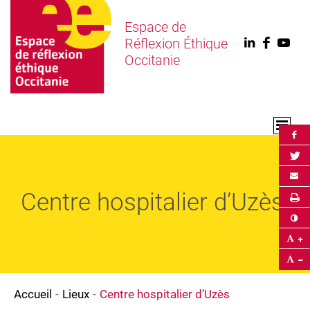
Espace de
Réflexion Éthique
Linkedin
Faceb
You
Occitanie
Par
Par
Env
Centre hospitalier d’Uzès
Im
Co
Ag
Ré
Accueil
Lieux
Centre hospitalier d’Uzès