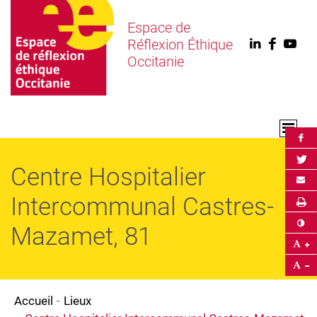
Espace de
Réflexion Éthique
Linkedin
Faceb
You
Occitanie
Par
Par
Centre Hospitalier
Env
Intercommunal Castres-
Im
Co
Mazamet, 81
Ag
Ré
Accueil
Lieux