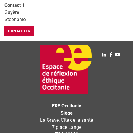
Contact 1
Guyère
Stéphanie
CONTACTER
Leaflet
| © Openstreetmap France | ©
OpenStreetMap
contributors
+
Linkedin
Faceboo
Yout
−
ERE Occitanie
Siège
La Grave, Cité de la santé
7 place Lange