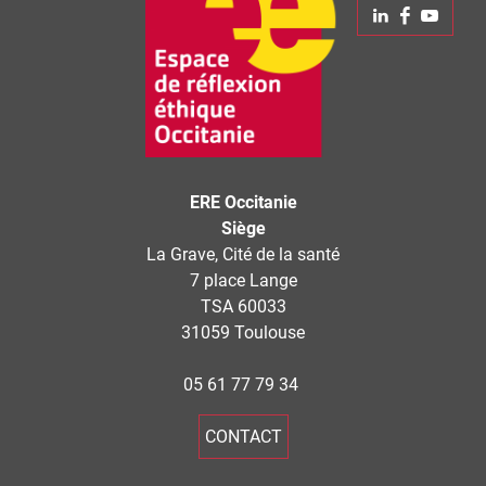
Linkedin
Faceboo
Yout
−
ERE Occitanie
Siège
La Grave, Cité de la santé
7 place Lange
TSA 60033
31059 Toulouse
05 61 77 79 34
CONTACT