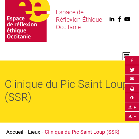
Espace de
Réflexion Éthique
Linkedin
Faceb
You
Occitanie
Par
Par
Env
Clinique du Pic Saint Loup
Im
(SSR)
Co
Ag
Ré
Accueil
Lieux
Clinique du Pic Saint Loup (SSR)