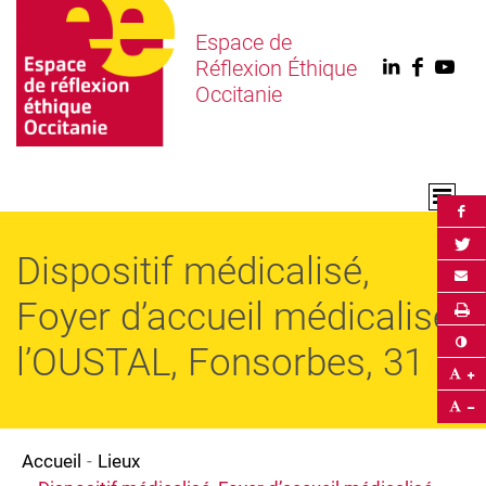
Espace de
Réflexion Éthique
Linkedin
Faceb
You
Occitanie
Par
Par
Dispositif médicalisé,
Env
Foyer d’accueil médicalisé
Im
Co
l’OUSTAL, Fonsorbes, 31
Ag
Ré
Accueil
Lieux