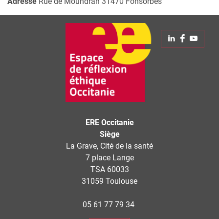
Adresse
Rue de Moundran
31470
Fonsorbes
Leaflet
| © Openstreetmap France | ©
OpenStreetMap
contributors
+
Linkedin
Faceboo
Yout
−
ERE Occitanie
Siège
La Grave, Cité de la santé
7 place Lange
TSA 60033
31059 Toulouse
05 61 77 79 34