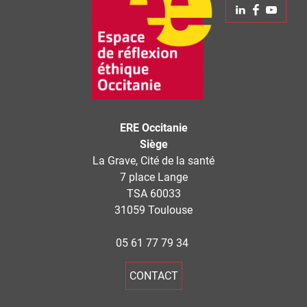
Linkedin
Faceboo
Yout
−
ERE Occitanie
Siège
La Grave, Cité de la santé
7 place Lange
TSA 60033
31059 Toulouse
05 61 77 79 34
CONTACT