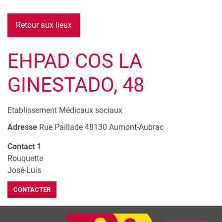
Retour aux lieux
EHPAD COS LA
GINESTADO, 48
Etablissement Médicaux sociaux
Adresse
Rue Paillade
48130
Aumont-Aubrac
Contact 1
Rouquette
José-Luis
CONTACTER
Leaflet
| © Openstreetmap France | ©
OpenStreetMap
contributors
+