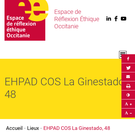
Espace de
Réflexion Éthique
Linkedin
Faceb
You
Occitanie
Par
Par
Env
EHPAD COS La Ginestado,
Im
48
Co
Ag
Ré
Accueil
Lieux
EHPAD COS La Ginestado, 48