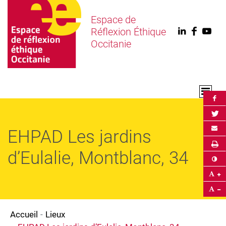
Espace de
Réflexion Éthique
Linkedin
Faceb
You
Occitanie
Par
Par
Env
EHPAD Les jardins
Im
d’Eulalie, Montblanc, 34
Co
Ag
Ré
Accueil
Lieux