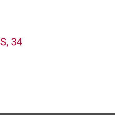
S, 34
Leaflet
| © Openstreetmap France | ©
OpenStreetMap
contributors