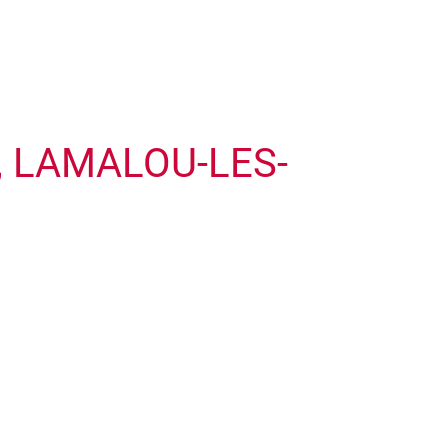
, LAMALOU-LES-
Leaflet
| © Openstreetmap France | ©
OpenStreetMap
contributors