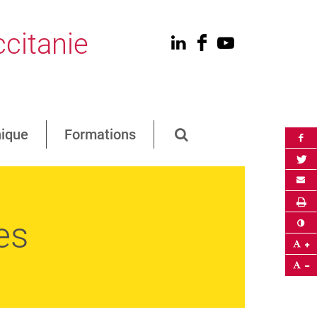
citanie
Linkedin
Facebook
Youtube
hique
Formations
Ouvrir la barre de r
Par
Par
Env
Im
es
Co
Ag
Ré