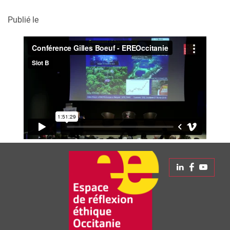
Publié le
Linkedin
Faceboo
Yout