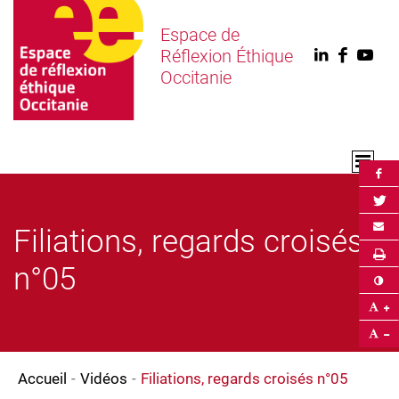
Espace de
Réflexion Éthique
Linkedin
Faceb
You
Occitanie
Par
Par
Env
Filiations, regards croisés
Im
n°05
Co
Ag
Ré
Accueil
Vidéos
Filiations, regards croisés n°05