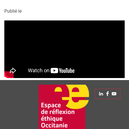
Publié le
Linkedin
Faceboo
Yout