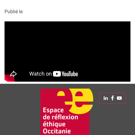
Publié le
Linkedin
Faceboo
Yout