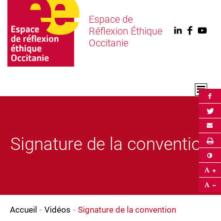
Espace de
Réflexion Éthique
Linkedin
Faceb
You
Occitanie
Par
Par
Env
Signature de la convention
Im
Co
Ag
Ré
Accueil
Vidéos
Signature de la convention