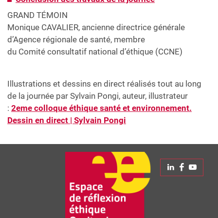
GRAND TÉMOIN
Monique CAVALIER, ancienne directrice générale
d’Agence régionale de santé, membre
du Comité consultatif national d’éthique (CCNE)
Illustrations et dessins en direct réalisés tout au long
de la journée par Sylvain Pongi, auteur, illustrateur
:
2eme colloque éthique santé et environnement.
Dessin en direct | Sylvain Pongi
Linkedin
Faceboo
Yout