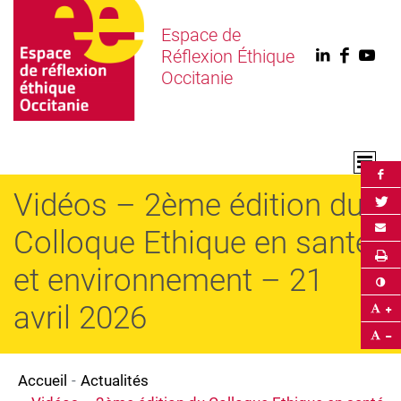
Espace de
Réflexion Éthique
Linkedin
Faceb
You
Occitanie
Par
Vidéos – 2ème édition du
Par
Env
Colloque Ethique en santé
Im
et environnement – 21
Co
avril 2026
Ag
Ré
Accueil
Actualités